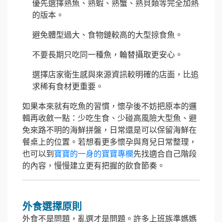
優先選擇熟魚、熟蝦、熟蟹、熟貝類等完全加熱
的版本。
避免體型過大、食物鏈較高的大型掠食魚。
不要長期只吃同一種魚，輪替攝取更安心。
選擇店家衛生感與來源資訊較明確的店面，比追
求稀有食材更重要。
如果本來就有吃魚的習慣，懷孕後不妨把原本的邏
輯再收斂一點：少吃生食、少碰高風險大型魚、避
免來路不明的海鮮拼盤，日常還是可以保留海鮮在
餐桌上的位置。若想看更多懷孕與育兒日常整理，
也可以到
寶寶的一身
的寶寶專欄
先找適合自己階段
的內容，慢慢建立更有把握的飲食節奏。
外食選擇原則
外食不是問題，亂選才是問題。許多上班族準媽媽