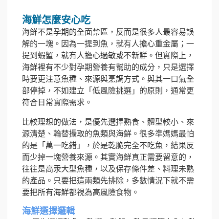
海鮮怎麼安心吃
海鮮不是孕期的全面禁區，反而是很多人最容易誤
解的一塊。因為一提到魚，就有人擔心重金屬；一
提到蝦蟹，就有人擔心過敏或不新鮮。但實際上，
海鮮裡有不少對孕期營養有幫助的成分，只是選擇
時要更注意魚種、來源與烹調方式。與其一口氣全
部停掉，不如建立「低風險挑選」的原則，通常更
符合日常實際需求。
比較理想的做法，是優先選擇熟食、體型較小、來
源清楚、輪替攝取的魚類與海鮮。很多準媽媽最怕
的是「萬一吃錯」，於是乾脆完全不吃魚，結果反
而少掉一塊營養來源。其實海鮮真正需要留意的，
往往是高汞大型魚種，以及保存條件差、料理未熟
的產品。只要把這兩類先排除，多數情況下就不需
要把所有海鮮都視為高風險食物。
海鮮選擇邏輯