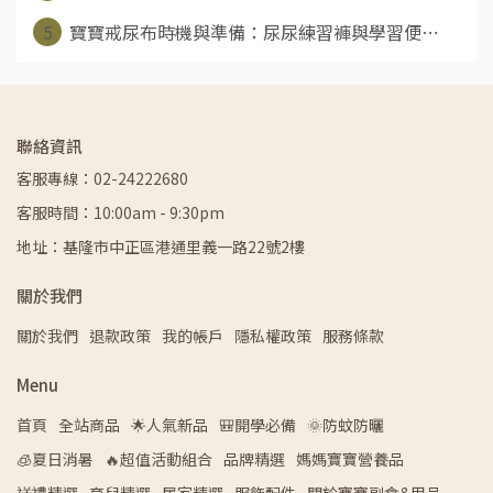
5
寶寶戒尿布時機與準備：尿尿練習褲與學習便⋯
聯絡資訊
客服專線：02-24222680
客服時間：10:00am - 9:30pm
地址：基隆市中正區港通里義一路22號2樓
關於我們
關於我們
退款政策
我的帳戶
隱私權政策
服務條款
Menu
首頁
全站商品
🌟人氣新品
🎒開學必備
🌞防蚊防曬
🧊夏日消暑
🔥超值活動組合
品牌精選
媽媽寶寶營養品