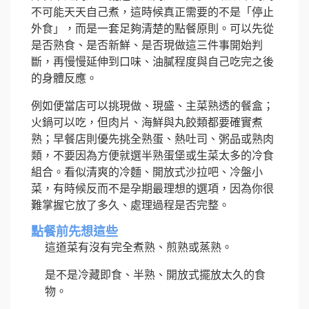
不可能天天自己煮，這時候真正需要的不是「停止
外食」，而是一套足夠清楚的點餐原則。可以先從
是否熟食、是否新鮮、是否現做這三件事開始判
斷，再慢慢延伸到口味、油膩程度與自己吃完之後
的身體反應。
例如便當店可以挑現做、現盛、主菜熟透的餐盒；
火鍋可以吃，但肉片、海鮮與丸餃類都要確實煮
熟；早餐店則優先挑全熟蛋、熱吐司、粥品或熟肉
類，不要因為方便就選半熟蛋堡或生菜太多的冷食
組合。看似清爽的冷麵、開放式沙拉吧、冷盤小
菜，有時候反而不是孕期最理想的選項，因為你很
難掌握它放了多久、處理過程是否完整。
點餐前先想這些
這道菜有沒有完全煮熟、煎熟或蒸熟。
是不是冷藏即食、半熟、開放式擺放太久的食
物。