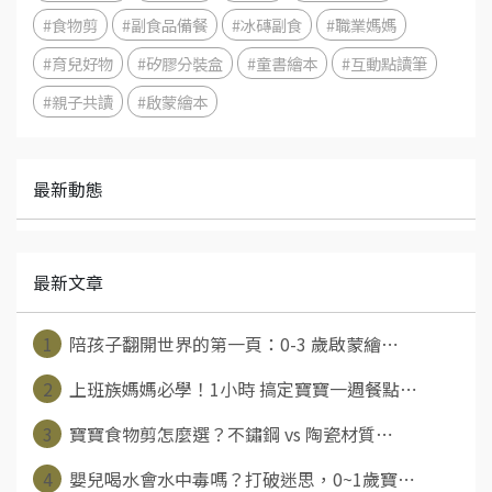
#食物剪
#副食品備餐
#冰磚副食
#職業媽媽
#育兒好物
#矽膠分裝盒
#童書繪本
#互動點讀筆
#親子共讀
#啟蒙繪本
最新動態
最新文章
1
陪孩子翻開世界的第一頁：0-3 歲啟蒙繪⋯
2
上班族媽媽必學！1小時 搞定寶寶一週餐點⋯
3
寶寶食物剪怎麼選？不鏽鋼 vs 陶瓷材質⋯
4
嬰兒喝水會水中毒嗎？打破迷思，0~1歲寶⋯