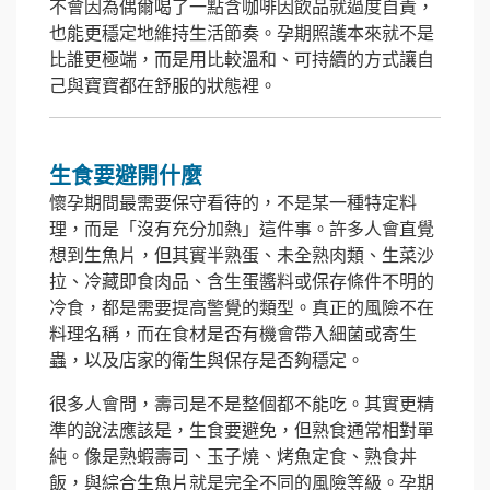
不會因為偶爾喝了一點含咖啡因飲品就過度自責，
也能更穩定地維持生活節奏。孕期照護本來就不是
比誰更極端，而是用比較溫和、可持續的方式讓自
己與寶寶都在舒服的狀態裡。
生食要避開什麼
懷孕期間最需要保守看待的，不是某一種特定料
理，而是「沒有充分加熱」這件事。許多人會直覺
想到生魚片，但其實半熟蛋、未全熟肉類、生菜沙
拉、冷藏即食肉品、含生蛋醬料或保存條件不明的
冷食，都是需要提高警覺的類型。真正的風險不在
料理名稱，而在食材是否有機會帶入細菌或寄生
蟲，以及店家的衛生與保存是否夠穩定。
很多人會問，壽司是不是整個都不能吃。其實更精
準的說法應該是，生食要避免，但熟食通常相對單
純。像是熟蝦壽司、玉子燒、烤魚定食、熟食丼
飯，與綜合生魚片就是完全不同的風險等級。孕期