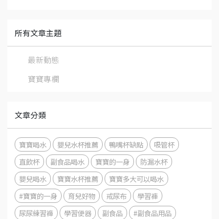
所有文章主題
最新動態
寶寶專欄
文章分類
寶寶喝水
嬰兒水杯推薦
鴨嘴杯缺點
吸管杯
直飲杯
副食品喝水
寶寶的一身
防漏水杯
嬰兒喝水
寶寶水杯推薦
寶寶多大可以喝水
#寶寶的一身
育兒好物
戒尿布
學習褲
尿尿練習褲
學習便器
副食品
#副食品用品