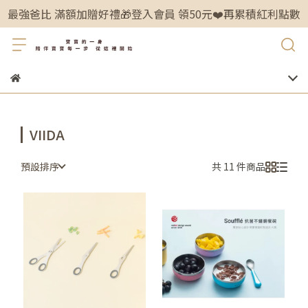
最強爸比 滿額加贈好禮🎁登入會員 領50元❤️再累積紅利點數
VIIDA
預設排序
共 11 件商品