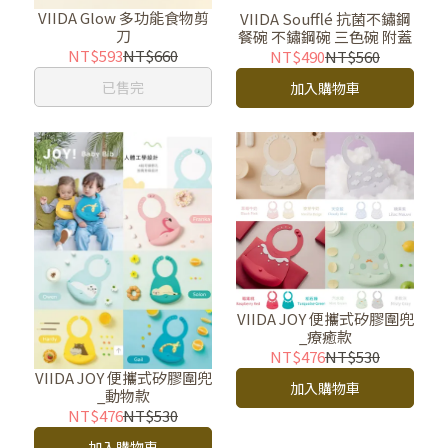
VIIDA Glow 多功能食物剪
VIIDA Soufflé 抗菌不鏽鋼
刀
餐碗 不鏽鋼碗 三色碗 附蓋
NT$593
NT$660
NT$490
NT$560
已售完
加入購物車
VIIDA JOY 便攜式矽膠圍兜
_療癒款
NT$476
NT$530
VIIDA JOY 便攜式矽膠圍兜
加入購物車
_動物款
NT$476
NT$530
加入購物車