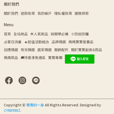
關於我們
關於我們
退款政策
我的帳戶
隱私權政策
服務條款
Menu
首頁
全站商品
🌟人氣新品
🎒開學必備
🌞防蚊防曬
🧊夏日消暑
🔥超值活動組合
品牌精選
媽媽寶寶營養品
送禮精選
育兒精選
居家精選
服飾配件
關於寶寶副食&用品
媽媽用品
🚚特惠湊免運區
寶寶專欄
Copyright ©
寶寶的一身
All Rights Reserved.
Designed by
CYBERBIZ
.