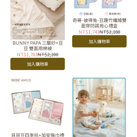
奇哥-彼得兔-豆趣竹纖維雙
面穿防踢背心禮盒
NT$1,743
NT$2,180
加入購物車
BUNNY PAPA 三層紗+豆
豆 雙面用棉被
NT$1,763
NT$2,200
加入購物車
貝貝豆四季毯+加安撫巾禮