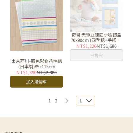
奇哥 天絲豆趣四季毯禮盒
70x90cm (四季毯+手搖鈴)
豆豆被-附提袋兩色
NT$1,226
NT$1,680
已售完
東京西川-藍色彩條花棉毯
(日本製)85x115cm
NT$1,390
NT$2,980
加入購物車
1
2
1