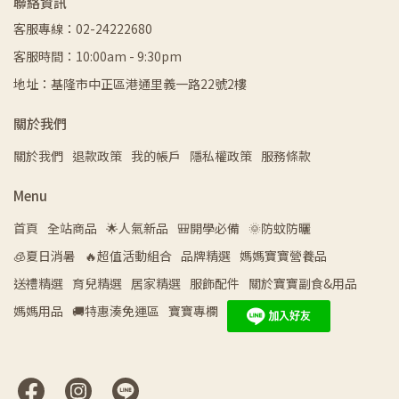
聯絡資訊
客服專線：02-24222680
客服時間：10:00am - 9:30pm
地址：基隆市中正區港通里義一路22號2樓
關於我們
關於我們
退款政策
我的帳戶
隱私權政策
服務條款
Menu
首頁
全站商品
🌟人氣新品
🎒開學必備
🌞防蚊防曬
🧊夏日消暑
🔥超值活動組合
品牌精選
媽媽寶寶營養品
送禮精選
育兒精選
居家精選
服飾配件
關於寶寶副食&用品
媽媽用品
🚚特惠湊免運區
寶寶專欄