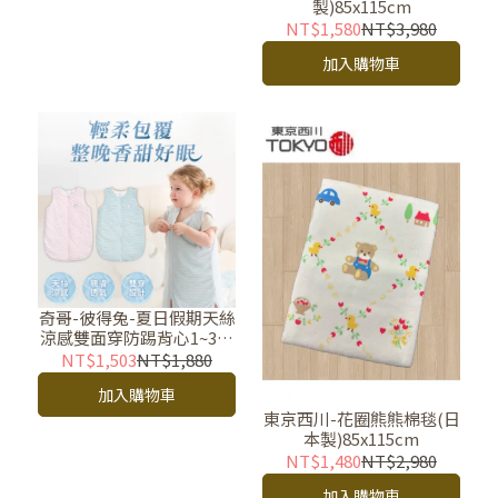
製)85x115cm
NT$1,580
NT$3,980
加入購物車
奇哥-彼得兔-夏日假期天絲
涼感雙面穿防踢背心1~3歲
(長效涼爽)
NT$1,503
NT$1,880
加入購物車
東京西川-花圈熊熊棉毯(日
本製)85x115cm
NT$1,480
NT$2,980
加入購物車