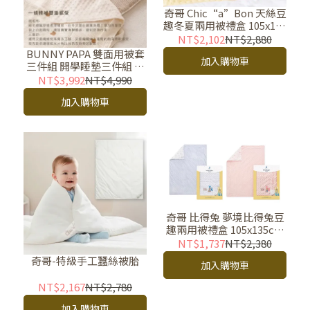
奇哥 Chic“a”Bon 天絲豆
趣冬夏兩用被禮盒 105x135
cm豆豆被-附提袋(兩色)
NT$2,102
NT$2,880
BUNNY PAPA 雙面用被套
加入購物車
三件組 開學睡墊三件組 幼
兒園三件組
NT$3,992
NT$4,990
加入購物車
奇哥 比得兔 夢境比得兔豆
趣兩用被禮盒 105x135cm
豆豆被 附提袋 (藍粉兩色)
NT$1,737
NT$2,380
奇哥-特級手工蠶絲被胎
加入購物車
NT$2,167
NT$2,780
加入購物車