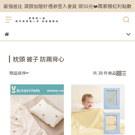
最強爸比 滿額加贈好禮🎁登入會員 領50元❤️再累積紅利點數
枕頭 被子 防踢背心
預設排序
共 38 件商品