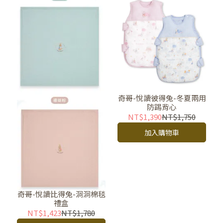
奇哥-悅讀彼得兔-冬夏兩用
防踢背心
NT$1,390
NT$1,750
加入購物車
奇哥-悅讀比得兔-洞洞棉毯
禮盒
NT$1,423
NT$1,780