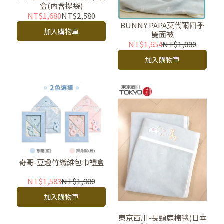
盒(內含提袋)
NT$1,680
NT$2,580
BUNNY PAPA莫代爾四季
加入購物車
雙面被
NT$1,654
NT$1,880
加入購物車
奇哥-豆趣竹纖維包巾禮盒
NT$1,583
NT$1,980
加入購物車
東京西川-長頸鹿棉毯(日本