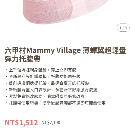
1
/
9
六甲村Mammy Village 薄蟬翼超輕量
彈力托腹帶
・上千位媽咪親身體驗，穿上立即有感
・全新專利設計護腰板，托腹功能再升級
・首創透膚網狀提托帶，最適合夏天的托腹帶
・新穎腰背置入口袋設計，多管齊下舒緩腰背痠痛
・客製免費修改服務，隨盒附贈原廠修改券
・托腹帶使用時機：懷孕後感覺腰部不適即可開始使用
NT$1,512
NT$2,100