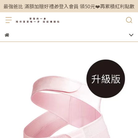
最強爸比 滿額加贈好禮🎁登入會員 領50元❤️再累積紅利點數