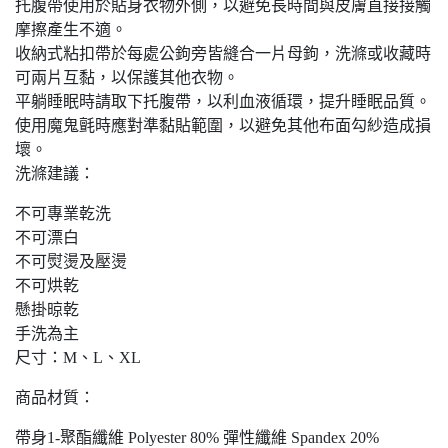
托腹帶使用於貼身衣物外側，以避免長時間與皮膚直接接觸
摩擦產生不適。
收納式粘扣帶於每處公鉤旁皆縫合一片母鉤，洗滌或收藏時
可兩片互黏，以保護其他衣物。
平躺睡眠時請取下托腹帶，以利血液循環，提升睡眠品質。
使用魔鬼氈時應對準黏貼範圍，以避免其他布面勾紗造成損
壞。
洗滌建議：
不可專業乾洗
不可漂白
不可熨燙及壓燙
不可烘乾
懸掛晾乾
手洗為主
尺寸：M、L、XL
商品材質：
帶身1-聚酯纖維 Polyester 80% 彈性纖維 Spandex 20%