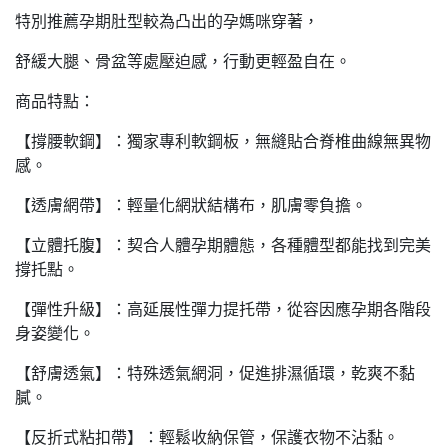
特別推薦孕期肚型較為凸出的孕媽咪穿著，
舒緩大腿、骨盆等處壓迫感，行動更輕盈自在。
商品特點：
【撐腰軟鋼】：獨家專利軟鋼板，無縫貼合脊椎曲線無異物
感。
【透膚網帶】：輕量化網狀結構布，肌膚零負擔。
【立體托腹】：契合人體孕期體態，各種體型都能找到完美
撐托點。
【彈性升級】：高延展性彈力提托帶，從容因應孕期各階段
身姿變化。
【舒膚透氣】：特殊透氣網洞，促進排濕循環，乾爽不黏
膩。
【反折式粘扣帶】：輕鬆收納保管，保護衣物不沾黏。