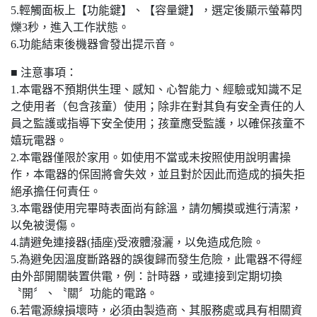
5.輕觸面板上【功能鍵】、【容量鍵】，選定後顯示螢幕閃
爍3秒，進入工作狀態。
6.功能結束後機器會發出提示音。
■ 注意事項：
1.本電器不預期供生理、感知、心智能力、經驗或知識不足
之使用者（包含孩童）使用；除非在對其負有安全責任的人
員之監護或指導下安全使用；孩童應受監護，以確保孩童不
嬉玩電器。
2.本電器僅限於家用。如使用不當或未按照使用說明書操
作，本電器的保固將會失效，並且對於因此而造成的損失拒
絕承擔任何責任。
3.本電器使用完畢時表面尚有餘溫，請勿觸摸或進行清潔，
以免被燙傷。
4.請避免連接器(插座)受液體潑灑，以免造成危險。
5.為避免因溫度斷路器的誤復歸而發生危險，此電器不得經
由外部開關裝置供電，例：計時器，或連接到定期切換
〝開〞、〝關〞功能的電路。
6.若電源線損壞時，必須由製造商、其服務處或具有相關資