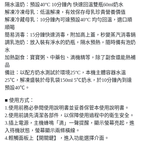
隔水溫奶：預設40°C 10分鐘內 快速回溫雙瓶60ml奶水
解凍冷凍母乳：低溫解凍，有效保存母乳珍貴營養價值
解凍冷藏母乳：10分鐘內可達預設40°C 均勻回溫，適口順
順喝
簡易消毒：15分鐘快速消毒，附加高上蓋，秒變蒸汽消毒鍋
調乳泡奶：放入裝有淨水的奶瓶，隔水預熱，隨時備有泡奶
水
加熱副食：寶寶粥、中藥包、滴機精等，除了副食還能熱補
品
備註：以配方奶水測試於環境25°C，本機主體容器水溫
25℃，解凍盛裝於母乳袋150ml 5℃奶水，於10分鐘內到達
預設40℃。
■ 使用方式：
1.使用前務必參閱使用說明書並妥善保管本使用說明書。
2.使用前請先清潔各部件，以保障使用過程中的衛生安全。
3.插上電源，主機蜂鳴「滴」一聲提醒，顯示螢幕亮起，進
入待機狀態，螢幕顯示兩條橫線。
4.輕觸面板上【開關鍵】，進入功能選擇介面。