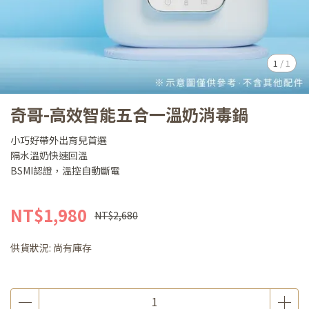
1
/
1
奇哥-高效智能五合一溫奶消毒鍋
小巧好帶外出育兒首選
隔水溫奶快速回溫
BSMI認證，溫控自動斷電
NT$1,980
NT$2,680
供貨狀況:
尚有庫存