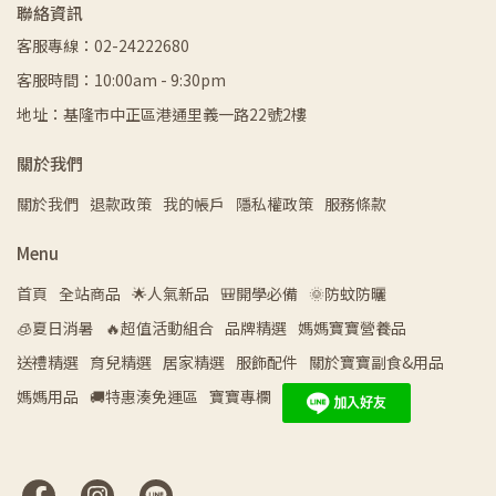
聯絡資訊
客服專線：02-24222680
客服時間：10:00am - 9:30pm
地址：基隆市中正區港通里義一路22號2樓
關於我們
關於我們
退款政策
我的帳戶
隱私權政策
服務條款
Menu
首頁
全站商品
🌟人氣新品
🎒開學必備
🌞防蚊防曬
🧊夏日消暑
🔥超值活動組合
品牌精選
媽媽寶寶營養品
送禮精選
育兒精選
居家精選
服飾配件
關於寶寶副食&用品
媽媽用品
🚚特惠湊免運區
寶寶專欄