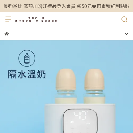
最強爸比 滿額加贈好禮🎁登入會員 領50元❤️再累積紅利點數