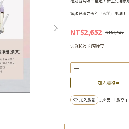
權威醫院唯一指定，新生兒哺餵
掀起靈魂之美的「紫芙」風潮！
NT$2,652
NT$4,420
供貨狀況:
尚有庫存
加入購物車
加入最愛
此商品 「 最高