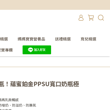
精選
媽媽寶寶營養品
送禮精選
育兒精選
寶寶專欄
瓶！蘊蜜鉑金PPSU寬口奶瓶極
媽媽乳房觸感
統，防嗆奶、防溢奶、防脹氣