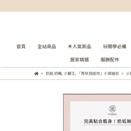
首頁
全站商品
🌟人氣新品
🎒開學必備
居家精選
服飾配件
奶瓶 奶嘴
,
小獅王
,
「育兒我挺你」小資組合
小