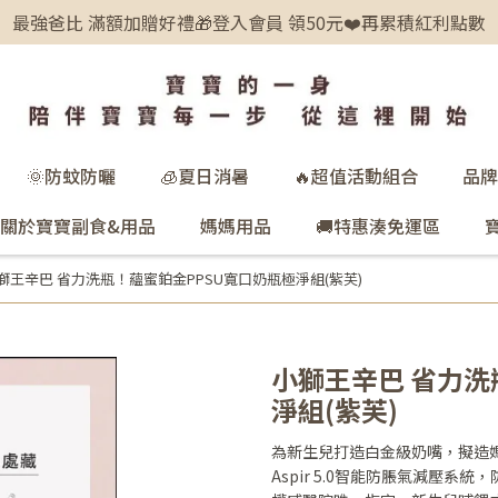
最強爸比 滿額加贈好禮🎁登入會員 領50元❤️再累積紅利點數
🌞防蚊防曬
🧊夏日消暑
🔥超值活動組合
品牌
關於寶寶副食&用品
媽媽用品
🚚特惠湊免運區
獅王辛巴 省力洗瓶！蘊蜜鉑金PPSU寬口奶瓶極淨組(紫芙)
小獅王辛巴 省力洗
淨組(紫芙)
為新生兒打造白金級奶嘴，擬造
Aspir 5.0智能防脹氣減壓系