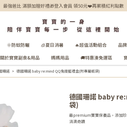
最強爸比 滿額加贈好禮🎁登入會員 領50元❤️再累積紅利點數
🌞防蚊防曬
🧊夏日消暑
🔥超值活動組合
品牌
關於寶寶副食&用品
媽媽用品
🚚特惠湊免運區
國珊諾
德國珊諾 baby re:mind QQ兔提籃禮盒(附專屬紙袋)
德國珊諾 baby r
袋)
最premium寶寶保養品，添
涓滴奇蹟