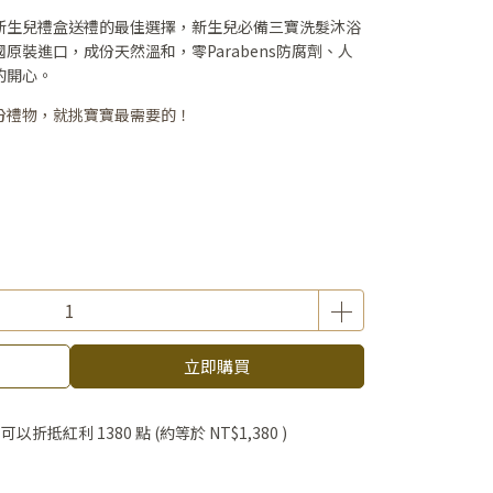
新生兒禮盒送禮的最佳選擇，新生兒必備三寶洗髮沐浴
原裝進口，成份天然溫和，零Parabens防腐劑、人
的開心。
份禮物，就挑寶寶最需要的！
立即購買
 」可以折抵紅利
1380
點 (約等於
NT$1,380
)