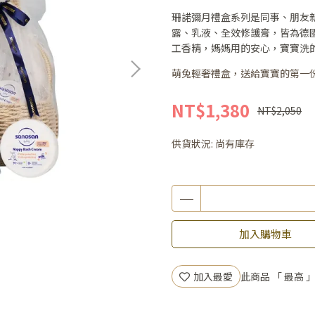
珊諾彌月禮盒系列是同事、朋友
露、乳液、全效修護膏，皆為德國
工香精，媽媽用的安心，寶寶洗
萌兔輕奢禮盒，送給寶寶的第一
NT$1,380
NT$2,050
供貨狀況:
尚有庫存
加入購物車
加入最愛
此商品 「 最高