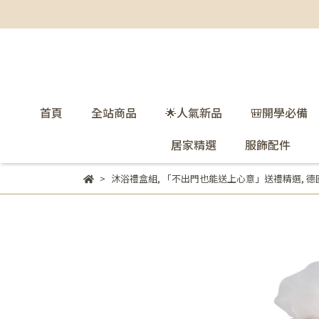
首頁
全站商品
🌟人氣新品
🎒開學必備
居家精選
服飾配件
沐浴禮盒組
,
「不出門也能送上心意」送禮精選
,
德