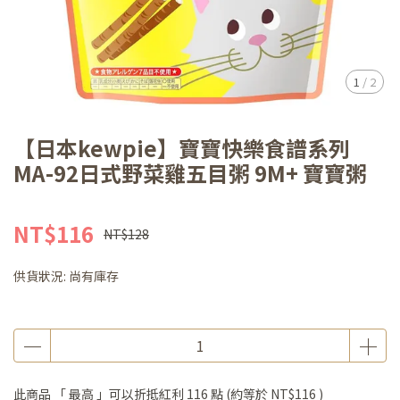
1
/
2
【日本kewpie】寶寶快樂食譜系列
MA-92日式野菜雞五目粥 9M+ 寶寶粥
NT$116
NT$128
供貨狀況:
尚有庫存
此商品 「 最高 」可以折抵紅利
116
點 (約等於
NT$116
)