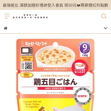
最強爸比 滿額加贈好禮🎁登入會員 領50元❤️再累積紅利點數