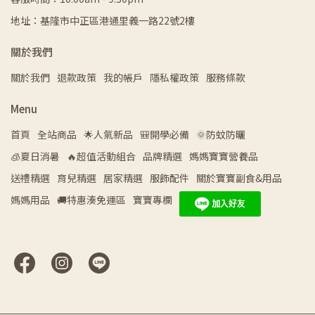
地址：基隆市中正區港通里義一路22號2樓
關於我們
關於我們
退款政策
我的帳戶
隱私權政策
服務條款
Menu
首頁
全站商品
🌟人氣新品
🎒開學必備
🌞防蚊防曬
🧊夏日消暑
🔥超值活動組合
品牌精選
媽媽寶寶營養品
送禮精選
育兒精選
居家精選
服飾配件
關於寶寶副食&用品
媽媽用品
🚚特惠湊免運區
寶寶專欄