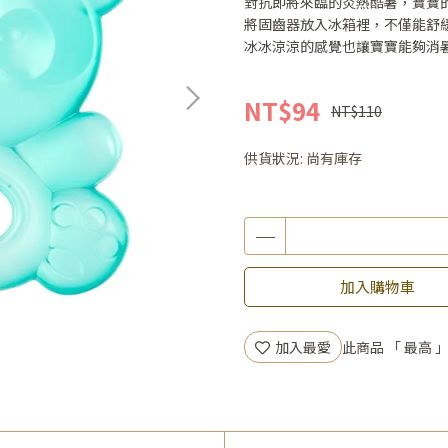
對抗即將來臨的炎熱酷暑，寶寶
將固齒器放入冰箱裡，不僅能舒
冰冰涼涼的感覺也讓寶寶能夠消
NT$94
NT$110
供貨狀況:
尚有庫存
加入購物車
加入最愛
此商品 「 最高