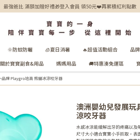
最強爸比 滿額加贈好禮🎁登入會員 領50元❤️再累積紅利點數
🌞防蚊防曬
🧊夏日消暑
🔥超值活動組合
品牌
關於寶寶副食&用品
媽媽用品
🚚特惠湊免運區
牌 Playgro培高 熊貓冰涼咬牙器
澳洲嬰幼兒發展玩具第
涼咬牙器
水感冰涼能緩解出牙的疼痛以及
尺寸大小適合寶寶小手抓取，表