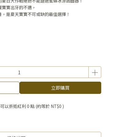
的夏日大作戰絕對不能錯過蜜蜂冰涼固齒器！
緩寶寶出牙的不適，
暑，是夏天寶寶不可或缺的最佳選擇！
立即購買
 」可以折抵紅利
0
點 (約等於
NT$0
)