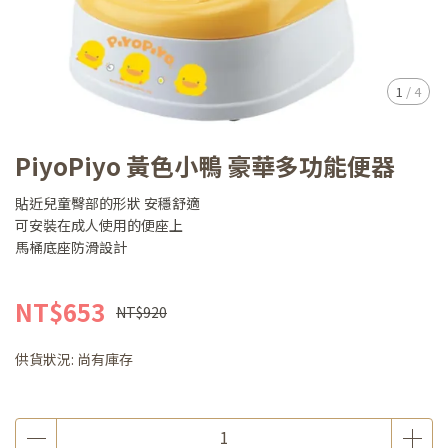
1
/
4
PiyoPiyo 黃色小鴨 豪華多功能便器
貼近兒童臀部的形狀 安穩舒適
可安裝在成人使用的便座上
馬桶底座防滑設計
NT$653
NT$920
供貨狀況:
尚有庫存