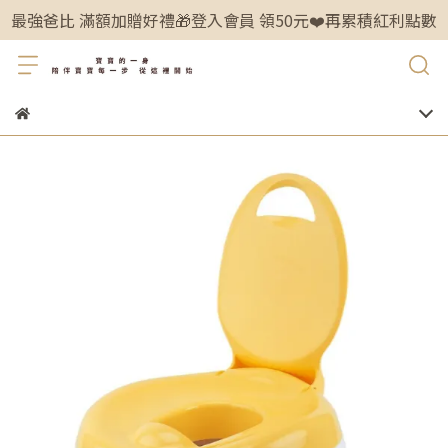
最強爸比 滿額加贈好禮🎁登入會員 領50元❤️再累積紅利點數