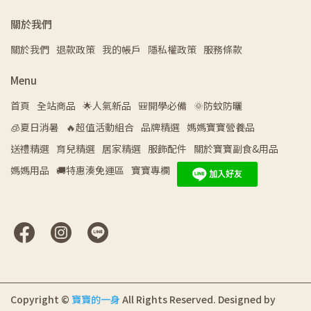
關於我們
關於我們
退款政策
我的帳戶
隱私權政策
服務條款
Menu
首頁
全站商品
🌟人氣新品
🎒開學必備
🌞防蚊防曬
🧊夏日消暑
🔥超值活動組合
品牌精選
媽媽寶寶營養品
送禮精選
育兒精選
居家精選
服飾配件
關於寶寶副食&用品
媽媽用品
🚚特惠湊免運區
寶寶專欄
Copyright ©
寶寶的一身
All Rights Reserved.
Designed by