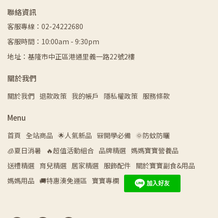
聯絡資訊
客服專線：02-24222680
客服時間：10:00am - 9:30pm
地址：基隆市中正區港通里義一路22號2樓
關於我們
關於我們
退款政策
我的帳戶
隱私權政策
服務條款
Menu
首頁
全站商品
🌟人氣新品
🎒開學必備
🌞防蚊防曬
🧊夏日消暑
🔥超值活動組合
品牌精選
媽媽寶寶營養品
送禮精選
育兒精選
居家精選
服飾配件
關於寶寶副食&用品
媽媽用品
🚚特惠湊免運區
寶寶專欄