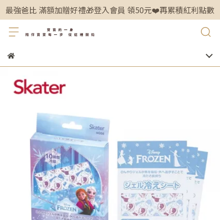
最強爸比 滿額加贈好禮🎁登入會員 領50元❤️再累積紅利點數