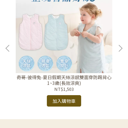
奇哥-彼得兔-夏日假期天絲涼感雙面穿防踢背心
四色
【
1~3歲(長效涼爽)
NT$1,503
加入購物車