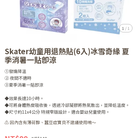
1
/
1
Skater幼童用退熱貼(6入)冰雪奇緣 夏
季消暑一貼卽涼
①發燒降溫
② 夜間不適時
③夏季消暑一貼卽涼
◆效果長達10小時。
◆可將身體熱度吸收後，透過冷卻凝膠將熱氣散出，並降低溫度。
◆尺寸約11x4公分 特規窄版設計，適合嬰幼兒童使用。
⚠️ 因內含有薄荷醇、蠶豆症寶貝不建議使用唷～